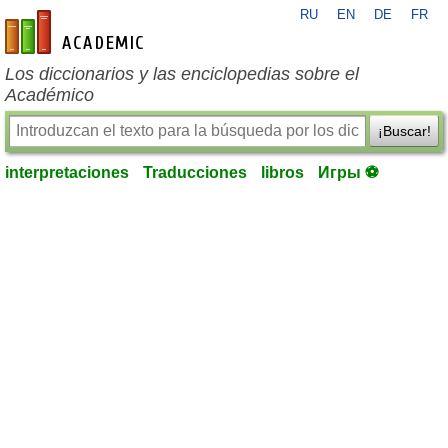
RU
EN
DE
FR
es-academic.com
Los diccionarios y las enciclopedias sobre el
Académico
¡Buscar!
interpretaciones
Traducciones
libros
Игры ⚽