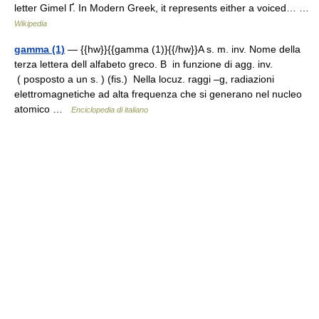
letter Gimel Ґ. In Modern Greek, it represents either a voiced… …
Wikipedia
gamma (1)
— {{hw}}{{gamma (1)}{{/hw}}A s. m. inv. Nome della
terza lettera dell alfabeto greco. B in funzione di agg. inv.
( posposto a un s. ) (fis.) Nella locuz. raggi –g, radiazioni
elettromagnetiche ad alta frequenza che si generano nel nucleo
atomico …
Enciclopedia di italiano