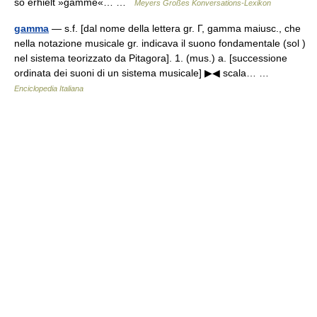
so erhielt »gamme«… …
Meyers Großes Konversations-Lexikon
gamma
— s.f. [dal nome della lettera gr. Γ, gamma maiusc., che
nella notazione musicale gr. indicava il suono fondamentale (sol )
nel sistema teorizzato da Pitagora]. 1. (mus.) a. [successione
ordinata dei suoni di un sistema musicale] ▶◀ scala… …
Enciclopedia Italiana