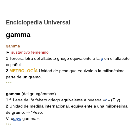
Enciclopedia Universal
gamma
gamma
►
sustantivo femenino
1
Tercera letra del alfabeto griego equivalente a la
g
en el alfabeto
español.
2
METROLOGÍA
Unidad de peso que equivale a la millonésima
parte de un gramo.
* * *
gamma
(del gr. «gámma»)
1
f. Letra del *alfabeto griego equivalente a nuestra «
g
» (Γ, γ).
2
Unidad de medida internacional, equivalente a una millonésima
de gramo. ⇒ *Peso.
V. «
rayo
gamma».
* * *