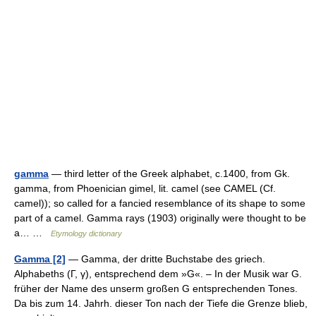
gamma
— third letter of the Greek alphabet, c.1400, from Gk.
gamma, from Phoenician gimel, lit. camel (see CAMEL (Cf.
camel)); so called for a fancied resemblance of its shape to some
part of a camel. Gamma rays (1903) originally were thought to be
a… …
Etymology dictionary
Gamma [2]
— Gamma, der dritte Buchstabe des griech.
Alphabeths (Γ, γ), entsprechend dem »G«. – In der Musik war G.
früher der Name des unserm großen G entsprechenden Tones.
Da bis zum 14. Jahrh. dieser Ton nach der Tiefe die Grenze blieb,