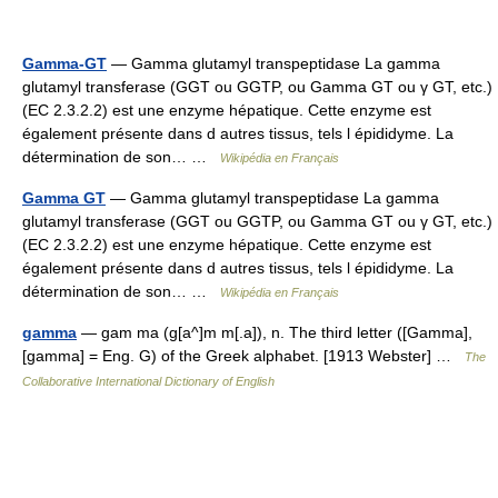
Gamma-GT
— Gamma glutamyl transpeptidase La gamma
glutamyl transferase (GGT ou GGTP, ou Gamma GT ou γ GT, etc.)
(EC 2.3.2.2) est une enzyme hépatique. Cette enzyme est
également présente dans d autres tissus, tels l épididyme. La
détermination de son… …
Wikipédia en Français
Gamma GT
— Gamma glutamyl transpeptidase La gamma
glutamyl transferase (GGT ou GGTP, ou Gamma GT ou γ GT, etc.)
(EC 2.3.2.2) est une enzyme hépatique. Cette enzyme est
également présente dans d autres tissus, tels l épididyme. La
détermination de son… …
Wikipédia en Français
gamma
— gam ma (g[a^]m m[.a]), n. The third letter ([Gamma],
[gamma] = Eng. G) of the Greek alphabet. [1913 Webster] …
The
Collaborative International Dictionary of English