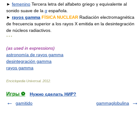
►
femenino
Tercera letra del alfabeto griego γ equivalente al
sonido suave de la
g
española.
►
rayos gamma
FÍSICA NUCLEAR
Radiación electromagnética
de frecuencia superior a los rayos X emitida en la desintegración
de núcleos radiactivos.
* * *
(as used in expressions)
astronomía de rayos gamma
desintegración gamma
rayos gamma
Enciclopedia Universal
.
2012
.
Игры ⚽
Нужно сделать НИР?
gamitido
gammaglobulina