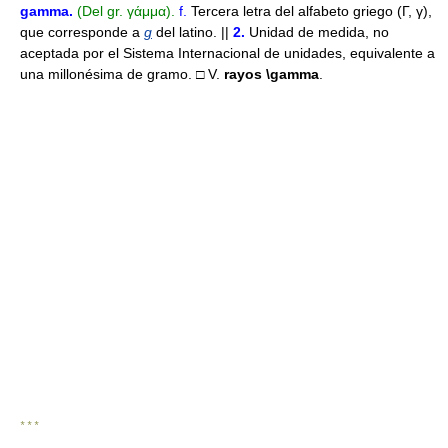
gamma
.
(Del gr. γάμμα).
f.
Tercera letra del alfabeto griego (Γ, γ),
que corresponde a
g
del latino. ||
2.
Unidad de medida, no
aceptada por el Sistema Internacional de unidades, equivalente a
una millonésima de gramo. □ V.
rayos
\gamma
.
* * *