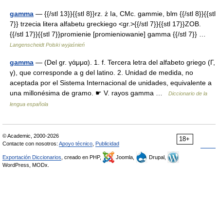
gamma
— {{/stl 13}}{{stl 8}}rz. ż Ia, CMc. gammie, blm {{/stl 8}}{{stl
7}} trzecia litera alfabetu greckiego <gr.>{{/stl 7}}{{stl 17}}ZOB.
{{/stl 17}}{{stl 7}}promienie [promieniowanie] gamma {{/stl 7}} …
Langenscheidt Polski wyjaśnień
gamma
— (Del gr. γάμμα). 1. f. Tercera letra del alfabeto griego (Γ,
γ), que corresponde a g del latino. 2. Unidad de medida, no
aceptada por el Sistema Internacional de unidades, equivalente a
una millonésima de gramo. ☛ V. rayos gamma …
Diccionario de la
lengua española
© Academic, 2000-2026
18+
Contacte con nosotros:
Apoyo técnico
,
Publicidad
Exportación Diccionarios
, creado en PHP,
Joomla,
Drupal,
WordPress, MODx.