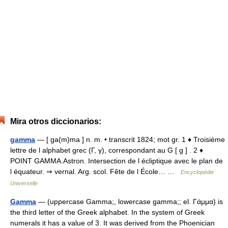
Mira otros diccionarios:
gamma
— [ ga(m)ma ] n. m. • transcrit 1824; mot gr. 1 ♦ Troisième
lettre de l alphabet grec (Γ, γ), correspondant au G [ g ] . 2 ♦
POINT GAMMA.Astron. Intersection de l écliptique avec le plan de
l équateur. ⇒ vernal. Arg. scol. Fête de l École… …
Encyclopédie
Universelle
Gamma
— (uppercase Gamma;, lowercase gamma;; el. Γάμμα) is
the third letter of the Greek alphabet. In the system of Greek
numerals it has a value of 3. It was derived from the Phoenician